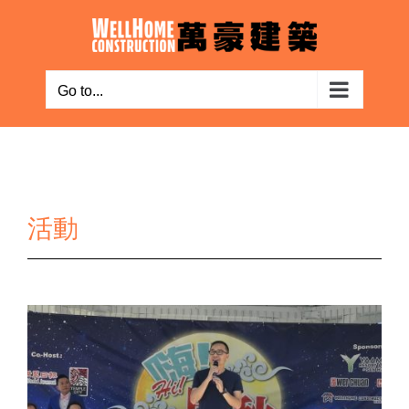
Skip
to
content
Go to...
活動